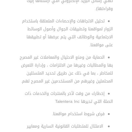
تلقي رسائل البريد الإلكتروني التي أرسلناها إليك
وقراءتها).
●
تحليل الاتجاهات والإحصاءات المتعلقة باستخدام
الزوار لمواقعنا وتطبيقات الجوال وأصول الوسائط
الاجتماعية والوظائف التي يتم عرضها أو تطبيقها
على مواقعنا.
●
الحماية من ومنع الاحتيال والمعاملات غير المصرح
بها والمطالبات وغيرها من الالتزامات ، وإدارة التعرض
للمخاطر ، بما في ذلك عن طريق تحديد المتسللين
المحتملين وغيرهم من المستخدمين غير المصرح لهم.
●
إخطارك من وقت لآخر بالمنتجات والخدمات ذات
الصلة التي تديرها Talentera Inc
●
فرض شروط استخدام مواقعنا.
●
الامتثال للمتطلبات القانونية السارية ومعايير